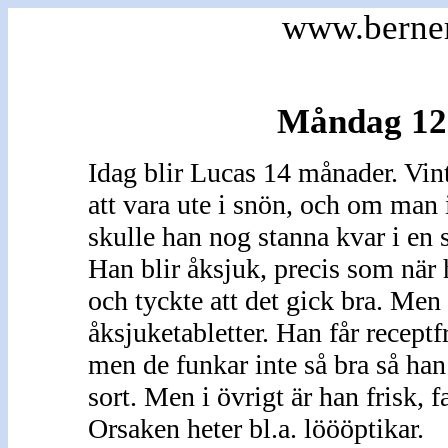
www.berne
Måndag 12
Idag blir Lucas 14 månader. Vin
att vara ute i snön, och om man
skulle han nog stanna kvar i en 
Han blir åksjuk, precis som när h
och tyckte att det gick bra. Me
åksjuketabletter. Han får receptf
men de funkar inte så bra så han
sort. Men i övrigt är han frisk, f
Orsaken heter bl.a. löööptikar.